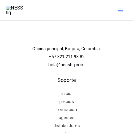
Ir
al
contenido
Oficina principal, Bogotá, Colombia.
+57 321 211 98 82
hola@nesshq.com
Soporte
inicio
precios
formación
agentes
distribuidores