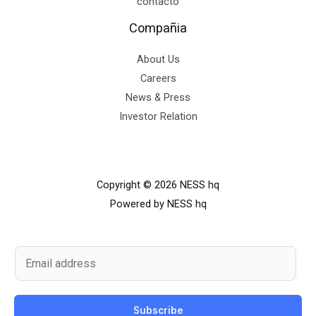
contacto
Compañia
About Us
Careers
News & Press
Investor Relation
Copyright © 2026 NESS hq
Powered by NESS hq
E
m
a
Subscribe